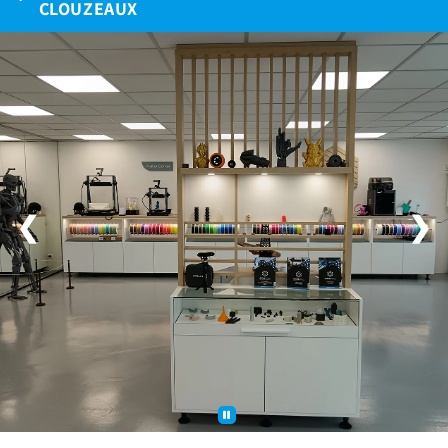
CLOUZEAUX
❮
❯