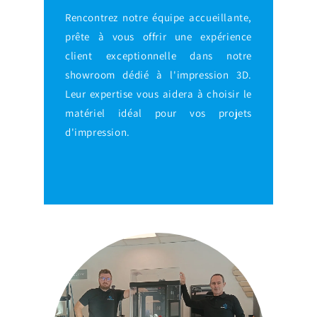
Rencontrez notre équipe accueillante,
prête à vous offrir une expérience
client exceptionnelle dans notre
showroom dédié à l'impression 3D.
Leur expertise vous aidera à choisir le
matériel idéal pour vos projets
d'impression.